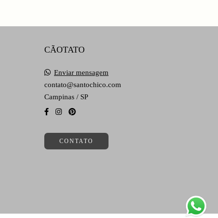
CÃOTATO
Enviar mensagem
contato@santochico.com
Campinas / SP
CONTATO