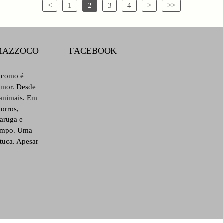
<
1
2
3
4
>
>>
 MAZZOCO
FACEBOOK
s como é
 amor. Desde
 animais. Em
orros,
taruga e
tempo. Uma
ituca. Apesar