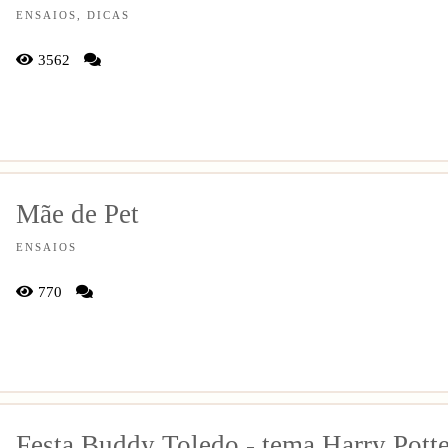
ENSAIOS, DICAS
3562
Mãe de Pet
ENSAIOS
770
Festa Buddy Toledo - tema Harry Potte