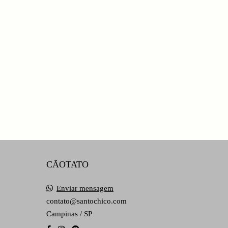
CÃOTATO
Enviar mensagem
contato@santochico.com
Campinas / SP