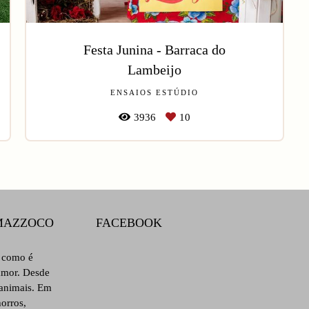
Festa Junina - Barraca do
Lambeijo
ENSAIOS ESTÚDIO
3936
10
 MAZZOCO
FACEBOOK
s como é
 amor. Desde
 animais. Em
orros,