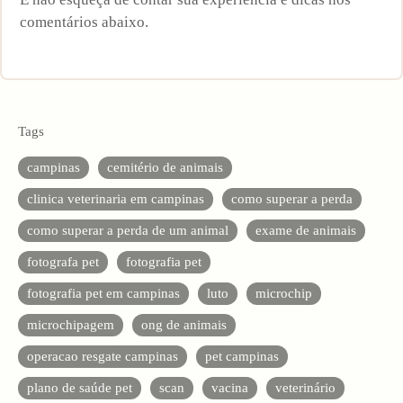
comentários abaixo.
Tags
campinas
cemitério de animais
clinica veterinaria em campinas
como superar a perda
como superar a perda de um animal
exame de animais
fotografa pet
fotografia pet
fotografia pet em campinas
luto
microchip
microchipagem
ong de animais
operacao resgate campinas
pet campinas
plano de saúde pet
scan
vacina
veterinário