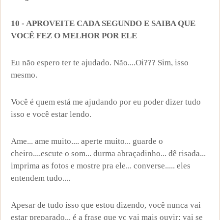
10 - APROVEITE CADA SEGUNDO E SAIBA QUE
VOCÊ FEZ O MELHOR POR ELE
Eu não espero ter te ajudado. Não....Oi??? Sim, isso
mesmo.
Você é quem está me ajudando por eu poder dizer tudo
isso e você estar lendo.
Ame... ame muito.... aperte muito... guarde o
cheiro....escute o som... durma abraçadinho... dê risada...
imprima as fotos e mostre pra ele... converse..... eles
entendem tudo....
Apesar de tudo isso que estou dizendo, você nunca vai
estar preparado... é a frase que vc vai mais ouvir: vai se