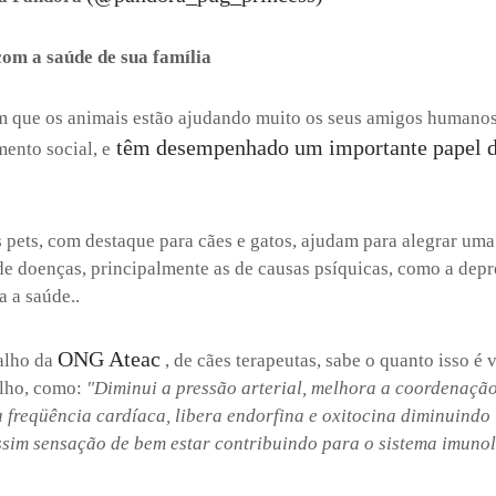
 com a saúde de sua família
 que os animais estão ajudando muito os seus amigos humanos
têm desempenhado um importante papel d
ento social, e
s pets, com destaque para cães e gatos, ajudam para alegrar um
de doenças, principalmente as de causas psíquicas, como a depr
a a saúde..
ONG Ateac
alho da
, de cães terapeutas, sabe o quanto isso é 
alho, como:
"Diminui a pressão arterial, melhora a coordenação
 a freqüência cardíaca, libera endorfina e oxitocina diminuindo
assim sensação de bem estar contribuindo para o sistema imunol