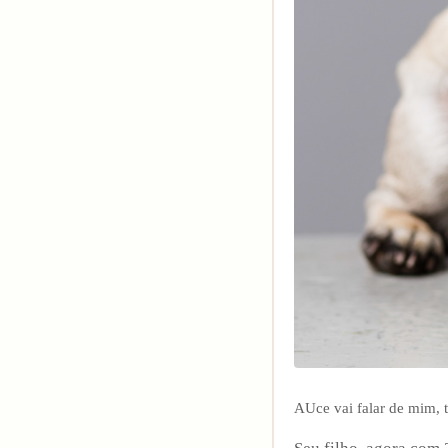
AUce vai falar de mim, t