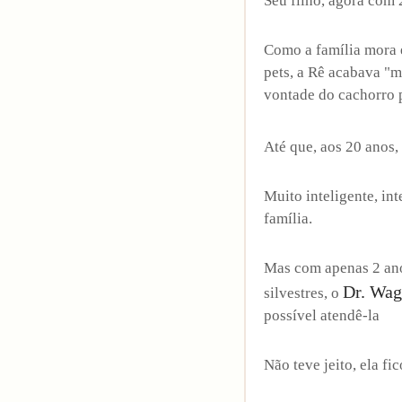
Seu filho, agora com 
Como a família mora 
pets, a Rê acabava "
vontade do cachorro
Até que, aos 20 anos
Muito inteligente, in
família.
Mas com apenas 2 anos
Dr. Wa
silvestres, o
possível atendê-la
Não teve jeito, ela f