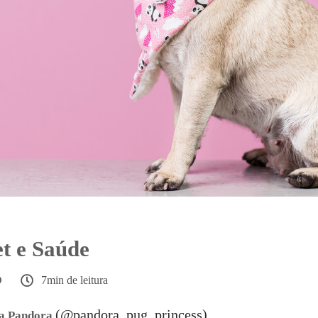
t e Saúde
7min de leitura
(@pandora_pug_princess)
da Pandora