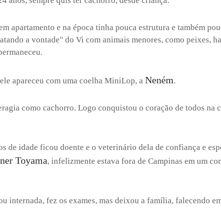
24 anos, sempre quis ter cachorro, desde criança.
em apartamento e na época tinha pouca estrutura e também po
matando a vontade" do Vi com animais menores, como peixes, ham
 permaneceu.
Neném
, ele apareceu com uma coelha MiniLop, a
.
teragia como cachorro. Logo conquistou o coração de todos na c
 de idade ficou doente e o veterinário dela de confiança e esp
gner Toyama
, infelizmente estava fora de Campinas em um con
icou internada, fez os exames, mas deixou a família, falecendo e