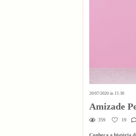
20/07/2020 às 15:30
Amizade Pe
359
19
19
Curtir
Conheça a história 