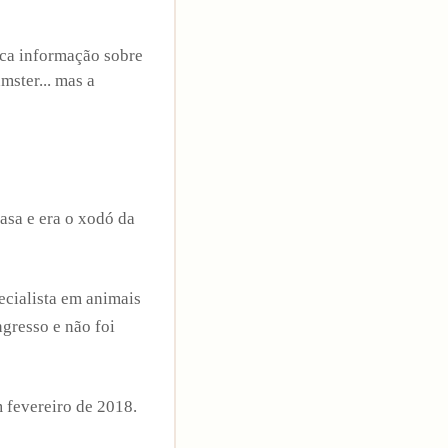
uca informação sobre
ster... mas a
asa e era o xodó da
ecialista em animais
gresso e não foi
m fevereiro de 2018.