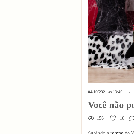
04/10/2021 às 13:46
Você não po
156
18
2
Subindo a r
ampa da