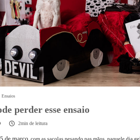
Ensaios
de perder esse ensaio
2min de leitura
5 de março
, com as sacolas pesando nas mãos, naquele dia ge