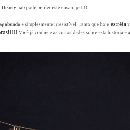
o Disney
não pode perder este ensaio pet!!!
estréia
Vagabundo
é simplesmente irresistível. Tanto que hoje
v
rasil!!!
Você já conhece as curiosidades sobre esta história e 