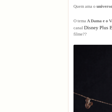
Quem ama o
univers
27
Curtir
Comentar
O tema
A Dama e o 
Disney Plus B
canal
filme??