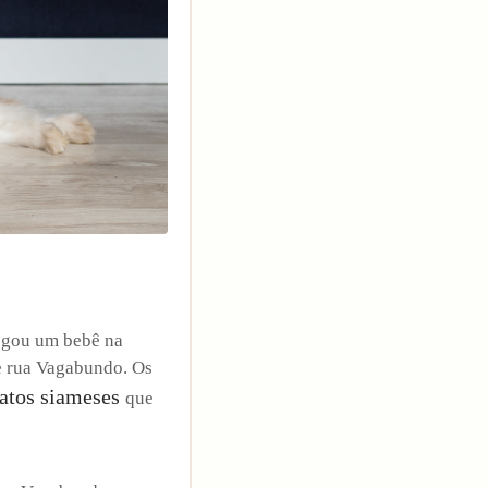
hegou um bebê na
de rua Vagabundo. Os
atos siameses
que