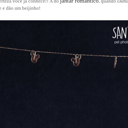
jantar romântico
rteza você já conhece!! A do
, quando Dam
 e dão um beijinho!